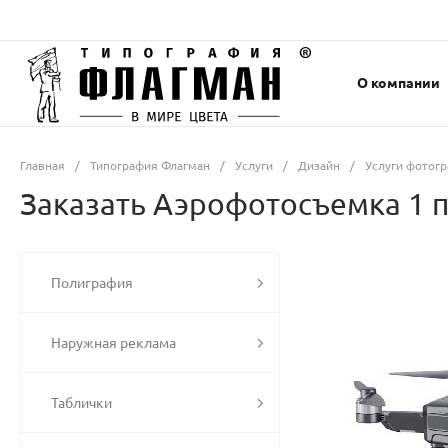
О компании
Главная
/
Типография Флагман
/
Услуги
/
Дизайн
/
Услуги фотог
Заказать Аэрофотосъемка 1 па
Полиграфия
Наружная реклама
Таблички