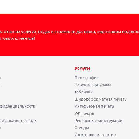
 о наших услугах, видах и стоимости доставки, подготовим индиви
птовых клиентов!
Услуги
ы
Полиграфия
е
Наружная реклама
Таблички
Широкоформатная печать
нфиденциальности
Интерьерная печать
УФ печать
тификаты, награды
Рекламные конструкции
ы
Стенды
Изготовление картин