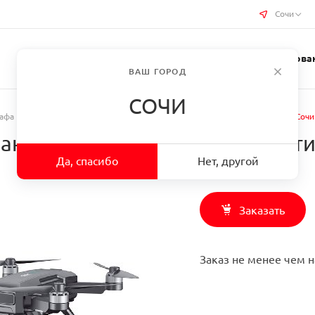
Сочи
Услуги типографии
Бизнес-сувениры
Требован
ВАШ ГОРОД
СОЧИ
рафа
/
Заказать Аэрофотосъемка 1 панорама статичная (для печати) в г. Сочи
норама статичная (для печати)
Да, спасибо
Нет, другой
Заказать
Заказ не менее чем н