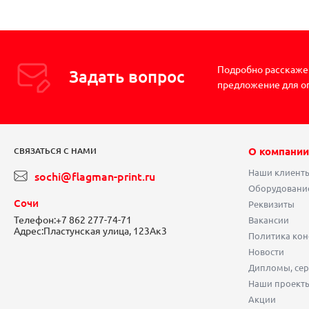
Подробно расскажем
Задать вопрос
предложение для о
О компании
СВЯЗАТЬСЯ С НАМИ
Наши клиент
sochi@flagman-print.ru
Оборудовани
Сочи
Реквизиты
Телефон:
+7 862 277-74-71
Вакансии
Адрес:
Пластунская улица, 123Ак3
Политика ко
Новости
Дипломы, сер
Наши проект
Акции