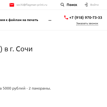
Поиск
sochi@flagman-print.ru
Войти
+7 (918) 970-73-33
...
ия к файлам на печать
Заказать звонок
+7 (918) 970-73-33
ул. Пластунская, д. 123
«А», к. 3
пн-пт 9:00-18:00 сб
 в г. Сочи
10:00-15:00 вс
Выходной
sochi@flagman-print.ru
+7 862 277-74-71
Пластунская улица,
123Ак3
пн-пт 9:00-18:00 сб
10:00-15:00 вс
Выходной
а 5000 рублей - 2 панорамы.
sochi@flagman-print.ru