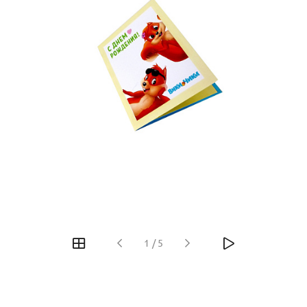
1
/
5