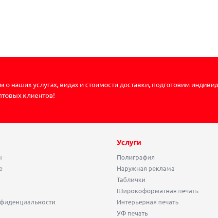
 о наших услугах, видах и стоимости доставки, подготовим индиви
птовых клиентов!
Услуги
ы
Полиграфия
е
Наружная реклама
Таблички
Широкоформатная печать
нфиденциальности
Интерьерная печать
УФ печать