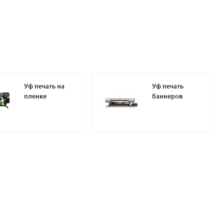
Уф печать на
Уф печать
пленке
баннеров