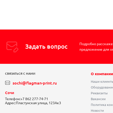
Подробно расскажем
Задать вопрос
предложение для о
О компании
СВЯЗАТЬСЯ С НАМИ
Наши клиент
sochi@flagman-print.ru
Оборудовани
Сочи
Реквизиты
Телефон:
+7 862 277-74-71
Вакансии
Адрес:
Пластунская улица, 123Ак3
Политика ко
Новости