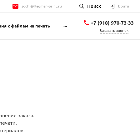
Поиск
sochi@flagman-print.ru
Войти
+7 (918) 970-73-33
...
ия к файлам на печать
Заказать звонок
+7 (918) 970-73-33
ул. Пластунская, д. 123
«А», к. 3
пн-пт 9:00-18:00 сб
10:00-15:00 вс
Выходной
sochi@flagman-print.ru
+7 862 277-74-71
Пластунская улица,
123Ак3
пн-пт 9:00-18:00 сб
10:00-15:00 вс
Выходной
лнение заказа.
sochi@flagman-print.ru
печати.
териалов.