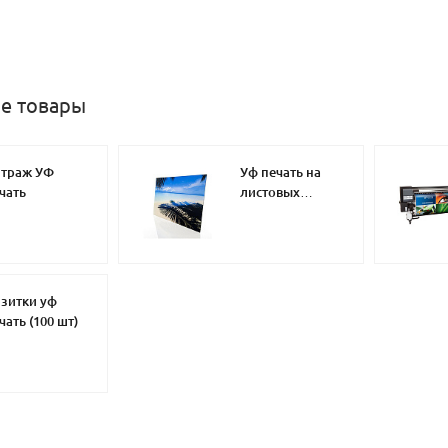
е товары
траж УФ
Уф печать на
чать
листовых
материалах
зитки уф
чать (100 шт)