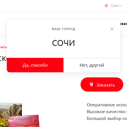
Сочи
Услуги типографии
Бизнес-сувениры
Требован
ВАШ ГОРОД
СОЧИ
чать на керамической плитке в г. Сочи
кой плитке в г. Сочи
Да, спасибо
Нет, другой
Заказать
Оперативное испо
Высокое качество 
Большой выбор ма