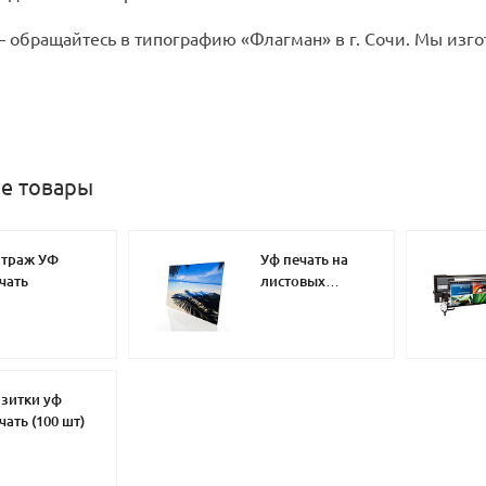
 обращайтесь в типографию «Флагман» в г. Сочи. Мы изг
е товары
траж УФ
Уф печать на
чать
листовых
материалах
зитки уф
чать (100 шт)