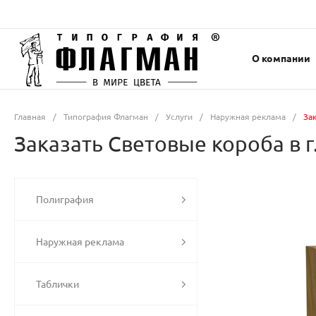
О компании
Главная
/
Типография Флагман
/
Услуги
/
Наружная реклама
/
Зак
Заказать Световые короба в г
Полиграфия
Наружная реклама
Таблички