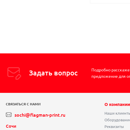
Подробно расскажем
Задать вопрос
предложение для о
О компании
СВЯЗАТЬСЯ С НАМИ
Наши клиент
sochi@flagman-print.ru
Оборудовани
Сочи
Реквизиты