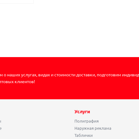
 о наших услугах, видах и стоимости доставки, подготовим индиви
птовых клиентов!
Услуги
ы
Полиграфия
е
Наружная реклама
Таблички