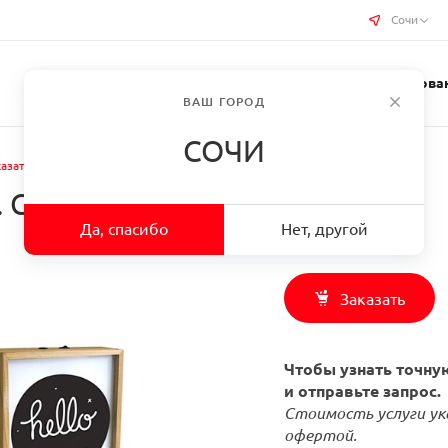
Сочи
Услуги типографии
Бизнес-сувениры
Требован
ВАШ ГОРОД
СОЧИ
азать Световые короба в г. Сочи
. Сочи
Да, спасибо
Нет, другой
Заказать
Чтобы узнать точную
и отправьте запрос.
Стоимость услуги ук
офертой.